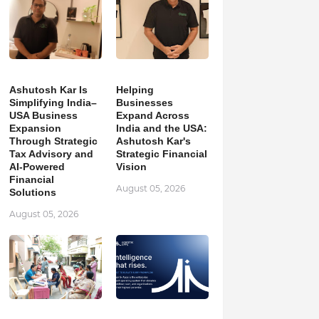
Ashutosh Kar Is
Helping
Simplifying India–
Businesses
USA Business
Expand Across
Expansion
India and the USA:
Through Strategic
Ashutosh Kar's
Tax Advisory and
Strategic Financial
AI-Powered
Vision
Financial
August 05, 2026
Solutions
August 05, 2026