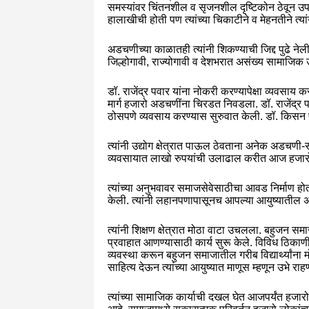
समस्यांवर चिंतनशील व सृजनशील दृष्टिकोन ठेवून उपाय
हालाखीची होती पण त्यांच्या चिकाटीने व मेहनतीने त्यां
अडचणीच्या काळातही त्यांनी शिकण्याची जिद्द पुढे नेली व
जिल्होगावी, राज्योगावी व देशभरात असंख्य सामाजिक
डॉ. राजेंद्र पवार यांना नोकरी करण्यापेक्षा व्यवसा
मार्ग हजारो अडचणींना चिरडत निवडला. डॉ. राजेंद्र पव
ठोसपणे व्यवसाय करण्यास सुरुवात केली. डॉ. किसन पवार 
त्यांनी उद्योग क्षेत्रात पाऊल ठेवताना अनेक अडचणी-
व्यवसायात लाखो रुपयांची उलाढाल करीत आज हजारो
त्यांच्या अनुभवावर समाजसेवेसाठीचा आवड निर्माण होत 
केली. त्यांनी लहानपणापासूनच आपल्या आयुष्यातील अ
त्यांनी शिक्षण क्षेत्रात मोठा वाटा उचलला. बहुजन समा
प्रवाहात आणण्यासाठी कार्य सुरू केले. विविध ठिकाणी 
व्यवस्था करून बहुजन समाजातील गरीब विद्यार्थ्यांना मो
साहित्य देऊन त्यांच्या आयुष्यात माणूस म्हणून उभे राह
त्यांच्या सामाजिक कार्याची दखल घेत आजपर्यंत हजारो 