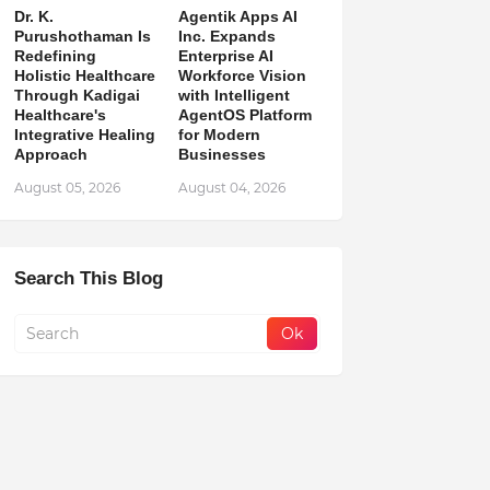
Dr. K.
Agentik Apps AI
Purushothaman Is
Inc. Expands
Redefining
Enterprise AI
Holistic Healthcare
Workforce Vision
Through Kadigai
with Intelligent
Healthcare's
AgentOS Platform
Integrative Healing
for Modern
Approach
Businesses
August 05, 2026
August 04, 2026
Search This Blog