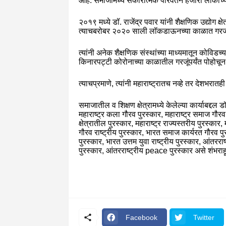
आहे. समाजामध्ये सकारात्मक परिवर्तन हजारो लोकां
२०१९ मध्ये डॉ. राजेंद्र पवार यांनी शैक्षणिक उद्योग क्षे
त्याचबरोबर २०२० साली लॉकडाऊनच्या काळात गरजूंना
त्यांनी अनेक शैक्षणिक संस्थांच्या माध्यमातून कोविडच्
किनारपट्टी कोरोनाच्या काळातील गरजूंपर्यंत पोहोचून 
त्याचप्रमाणे, त्यांनी महाराष्ट्रातच नव्हे तर देशभरात
समाजातील व शिक्षण क्षेत्रामध्ये केलेल्या कार्याबद्दल 
महाराष्ट्र कला गौरव पुरस्कार, महाराष्ट्र समाज गौरव प
क्षेत्रातील पुरस्कार, महाराष्ट्र राज्यस्तरीय पुरस्कार, 
गौरव राष्ट्रीय पुरस्कार, भारत समाज कार्यरत गौरव पु
पुरस्कार, भारत उत्तम युवा राष्ट्रीय पुरस्कार, आं
पुरस्कार, आंतरराष्ट्रीय peace पुरस्कार असे शंभराह
Facebook
Twitter