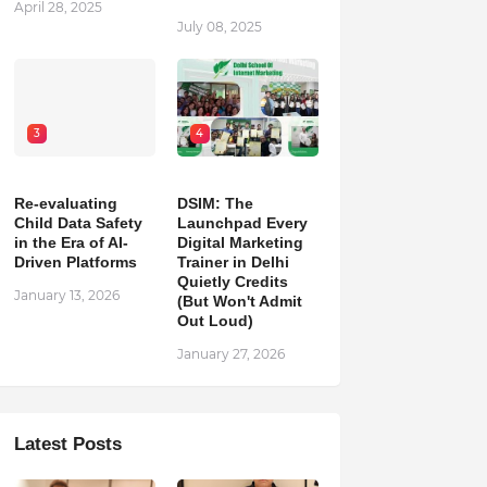
April 28, 2025
July 08, 2025
3
4
Re-evaluating
DSIM: The
Child Data Safety
Launchpad Every
in the Era of AI-
Digital Marketing
Driven Platforms
Trainer in Delhi
Quietly Credits
January 13, 2026
(But Won't Admit
Out Loud)
January 27, 2026
Latest Posts