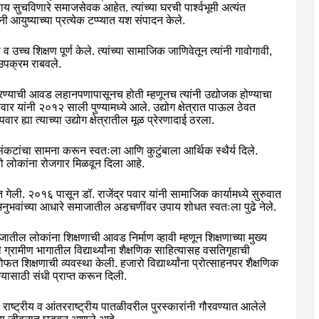
 सुचविणारे समाजसेवक आहेत. त्यांच्या घरची पार्श्वभूमी अत्यंत
नी आयुष्याच्या प्रत्येक टप्प्यात यश संपादन केले.
 उच्च शिक्षण पूर्ण केले. त्यांच्या सामाजिक जाणिवेतून त्यांनी गावोगावी,
 उपक्रम राबवले.
य करण्याची आवड लहानपणापासूनच होती म्हणूनच त्यांनी उद्योजक होण्याचा
ार यांनी २०१२ साली पुण्यामध्ये आले. उद्योग क्षेत्रात पाऊल ठेवत
ह्या त्याच्या उद्योग क्षेत्रातील मूळ प्रेरणादाई ठरला.
संकटांचा सामना करून स्वतःला आणि कुटुंबाला आर्थिक स्थैर्य दिले.
 लोकांना रोजगार मिळवून दिला आहे.
गेली. २०१६ पासून डॉ. राजेंद्र पवार यांनी सामाजिक कार्यामध्ये सुरुवात
नुभवांच्या आधारे समाजातील अडचणींवर उपाय शोधत स्वतःला पुढे नेले.
जातील लोकांना शिक्षणाची आवड निर्माण व्हावी म्हणून शिक्षणाच्या मुख्य
ग्रामीण भागातील विद्यार्थ्यांना शैक्षणिक साहित्यासह वसतिगृहाची
फत शिक्षणाची व्यवस्था केली. हजारो विद्यार्थ्यांना प्रोत्साहनपर शैक्षणिक
ण्यासाठी संधी प्राप्त करून दिली.
राष्ट्रीय व आंतरराष्ट्रीय पातळीवरील पुरस्कारांनी गौरवण्यात आलेले